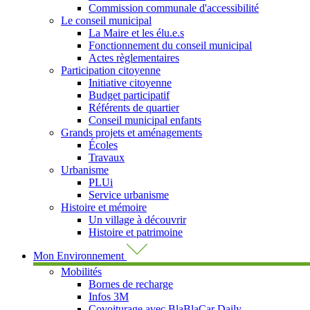
Commission communale d'accessibilité
Le conseil municipal
La Maire et les élu.e.s
Fonctionnement du conseil municipal
Actes règlementaires
Participation citoyenne
Initiative citoyenne
Budget participatif
Référents de quartier
Conseil municipal enfants
Grands projets et aménagements
Écoles
Travaux
Urbanisme
PLUi
Service urbanisme
Histoire et mémoire
Un village à découvrir
Histoire et patrimoine
Mon Environnement
Mobilités
Bornes de recharge
Infos 3M
Covoiturage avec BlaBlaCar Daily