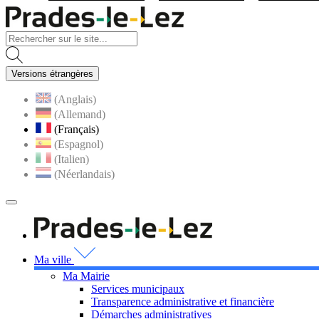
Visiter la page accueil du site
Versions étrangères
(Anglais)
(Allemand)
(Français)
(Espagnol)
(Italien)
(Néerlandais)
MENU
PRINCIPAL
Visiter la page accueil 
Ma ville
Ma Mairie
Services municipaux
Transparence administrative et financière
Démarches administratives