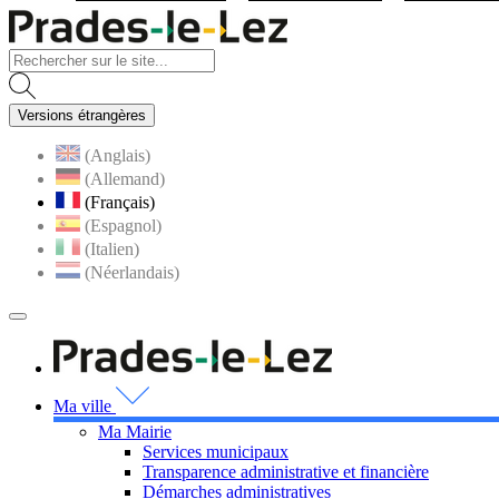
Visiter la page accueil du site
Versions étrangères
(Anglais)
(Allemand)
(Français)
(Espagnol)
(Italien)
(Néerlandais)
MENU
PRINCIPAL
Visiter la page accueil 
Ma ville
Ma Mairie
Services municipaux
Transparence administrative et financière
Démarches administratives