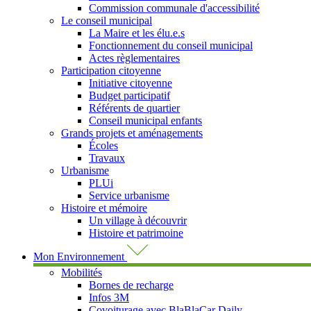
Commission communale d'accessibilité
Le conseil municipal
La Maire et les élu.e.s
Fonctionnement du conseil municipal
Actes règlementaires
Participation citoyenne
Initiative citoyenne
Budget participatif
Référents de quartier
Conseil municipal enfants
Grands projets et aménagements
Écoles
Travaux
Urbanisme
PLUi
Service urbanisme
Histoire et mémoire
Un village à découvrir
Histoire et patrimoine
Mon Environnement
Mobilités
Bornes de recharge
Infos 3M
Covoiturage avec BlaBlaCar Daily