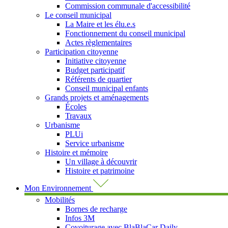
Commission communale d'accessibilité
Le conseil municipal
La Maire et les élu.e.s
Fonctionnement du conseil municipal
Actes règlementaires
Participation citoyenne
Initiative citoyenne
Budget participatif
Référents de quartier
Conseil municipal enfants
Grands projets et aménagements
Écoles
Travaux
Urbanisme
PLUi
Service urbanisme
Histoire et mémoire
Un village à découvrir
Histoire et patrimoine
Mon Environnement
Mobilités
Bornes de recharge
Infos 3M
Covoiturage avec BlaBlaCar Daily