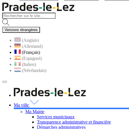
Visiter la page accueil du site
Versions étrangères
(Anglais)
(Allemand)
(Français)
(Espagnol)
(Italien)
(Néerlandais)
MENU
PRINCIPAL
Visiter la page accueil 
Ma ville
Ma Mairie
Services municipaux
Transparence administrative et financière
Démarches administratives