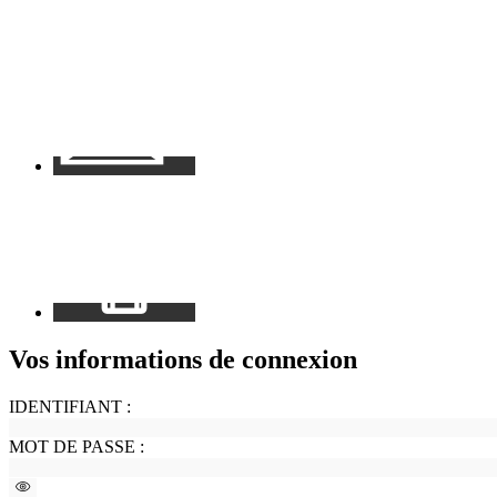
Contact
Mon
espace
Vos informations de connexion
IDENTIFIANT :
MOT DE PASSE :
Voir