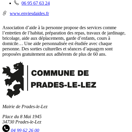
Téléphone
06 95 67 63 24
fixe
:
www.enviesdaides.fr
Association d’aide à la personne propose des services comme
l’entretien de l’habitat, préparation des repas, travaux de jardinage,
bricolage, aide aux déplacements, garde d’enfants, cours à
domicile… Une aide personnalisée est étudiée avec chaque
personne. Des sorties culturelles et séances d’aquagym sont
proposées gratuitement aux adhérents de plus de 60 ans.
Mairie de Prades-le-Lez
Place du 8 Mai 1945
34730 Prades-le-Lez
04 99 62 26 00