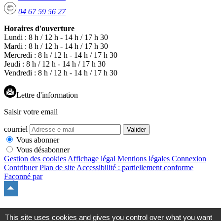
04 67 59 56 27
Horaires d'ouverture
Lundi : 8 h / 12 h - 14 h / 17 h 30
Mardi : 8 h / 12 h - 14 h / 17 h 30
Mercredi : 8 h / 12 h - 14 h / 17 h 30
Jeudi : 8 h / 12 h - 14 h / 17 h 30
Vendredi : 8 h / 12 h - 14 h / 17 h 30
Lettre d'information
Saisir votre email
courriel
Valider
Vous abonner
Vous désabonner
Gestion des cookies
Affichage légal
Mentions légales
Connexion
Contribuer
Plan de site
Accessibilité : partiellement conforme
Façonné par
Remonter
en
haut
du
This site uses cookies and gives you control over what you want
site