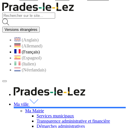
Visiter la page accueil du site
Versions étrangères
(Anglais)
(Allemand)
(Français)
(Espagnol)
(Italien)
(Néerlandais)
MENU
PRINCIPAL
Visiter la page accueil 
Ma ville
Ma Mairie
Services municipaux
Transparence administrative et financière
Démarches administratives