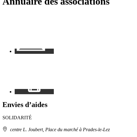
Annuaire des associations
RSS
soci
Contact
Mon
espace
Envies d’aides
SOLIDARITÉ
Adresse
centre L. Joubert, Place du marché à Prades-le-Lez
: