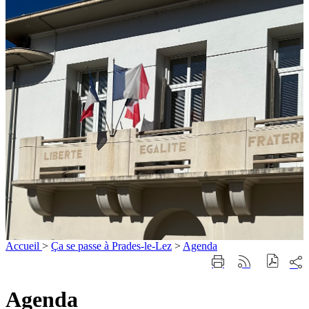
Accueil
>
Ça se passe à Prades-le-Lez
>
Agenda
Part
Imprimer
Générer
sur
cette
le
les
page
flux
Agenda
rése
RSS
soci