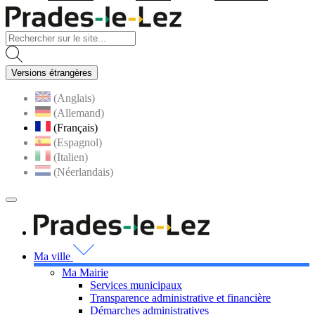
Visiter la page accueil du site
Versions étrangères
(Anglais)
(Allemand)
(Français)
(Espagnol)
(Italien)
(Néerlandais)
MENU
PRINCIPAL
Visiter la page accueil 
Ma ville
Ma Mairie
Services municipaux
Transparence administrative et financière
Démarches administratives