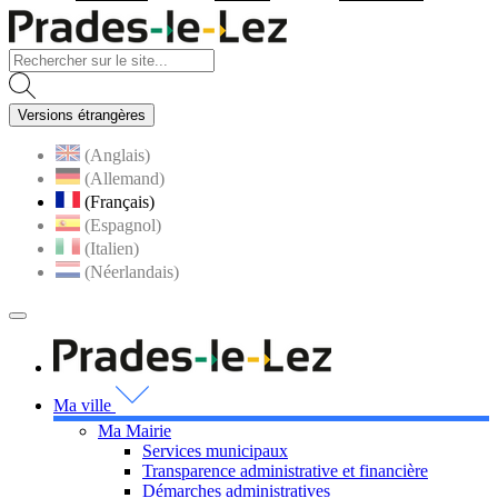
Visiter la page accueil du site
Versions étrangères
(Anglais)
(Allemand)
(Français)
(Espagnol)
(Italien)
(Néerlandais)
MENU
PRINCIPAL
Visiter la page accueil 
Ma ville
Ma Mairie
Services municipaux
Transparence administrative et financière
Démarches administratives