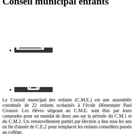
Conseil municipal enfants
RSS
soci
Contact
Mon
espace
Le Conseil municipal des enfants (C.M.E.) est une assemblée
constituée de 22 enfants scolarisés à l’école élémentaire Paul
Crouzet. Les élèves siégeant au C.M.E. sont élus par leurs
camarades pour un mandat de deux ans sur la période du C.M.1 et
du C.M.2. Un renouvellement partiel par élection a lieu tous les ans
en fin d'année de C.E.2 pour remplacer les enfants conseillers passés
au collège.