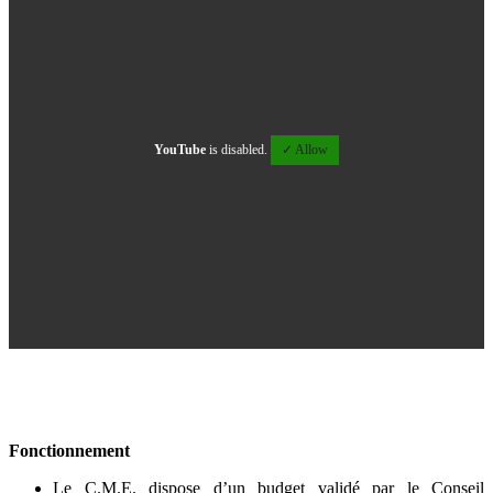
YouTube
is disabled.
✓ Allow
Fonctionnement
Le C.M.E. dispose d’un budget validé par le Conseil