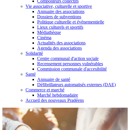
Composteurs collectifs
Vie associative, culturelle et sportive
Annuaire des associations
Dossiers de subventions
Politique culturelle et évènementielle
Lieux culturels et sportifs
Médiathèque
Cinéma
Actualités des associations
Agenda des associations
Solidarité
Centre communal d'action sociale
Recensement personnes vulnérables
Commission communale d'accesibilité
Santé
Annuaire de santé
Défibrillateurs automatisés externes (DAE)
Commerce et marché
Marché hebdomadaire
Accueil des nouveaux Pradéens