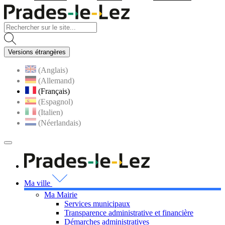
Visiter la page accueil du site
Versions étrangères
(Anglais)
(Allemand)
(Français)
(Espagnol)
(Italien)
(Néerlandais)
MENU
PRINCIPAL
Visiter la page accueil 
Ma ville
Ma Mairie
Services municipaux
Transparence administrative et financière
Démarches administratives