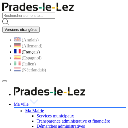
Visiter la page accueil du site
Versions étrangères
(Anglais)
(Allemand)
(Français)
(Espagnol)
(Italien)
(Néerlandais)
MENU
PRINCIPAL
Visiter la page accueil 
Ma ville
Ma Mairie
Services municipaux
Transparence administrative et financière
Démarches administratives