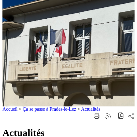
Accueil
>
Ça se passe à Prades-le-Lez
>
Actualités
Part
Imprimer
Générer
sur
cette
le
les
page
flux
Actualités
rése
RSS
soci