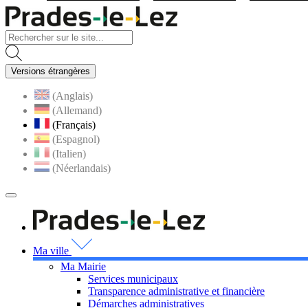
Visiter la page accueil du site
Versions étrangères
(Anglais)
(Allemand)
(Français)
(Espagnol)
(Italien)
(Néerlandais)
MENU
PRINCIPAL
Visiter la page accueil 
Ma ville
Ma Mairie
Services municipaux
Transparence administrative et financière
Démarches administratives