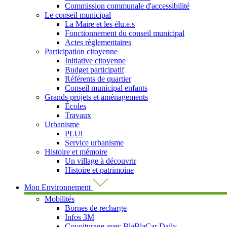
Commission communale d'accessibilité
Le conseil municipal
La Maire et les élu.e.s
Fonctionnement du conseil municipal
Actes règlementaires
Participation citoyenne
Initiative citoyenne
Budget participatif
Référents de quartier
Conseil municipal enfants
Grands projets et aménagements
Écoles
Travaux
Urbanisme
PLUi
Service urbanisme
Histoire et mémoire
Un village à découvrir
Histoire et patrimoine
Mon Environnement
Mobilités
Bornes de recharge
Infos 3M
Covoiturage avec BlaBlaCar Daily