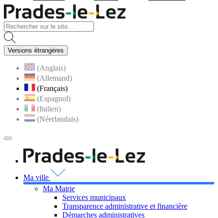
Visiter la page accueil du site
Versions étrangères
(Anglais)
(Allemand)
(Français)
(Espagnol)
(Italien)
(Néerlandais)
MENU
PRINCIPAL
Visiter la page accueil 
Ma ville
Ma Mairie
Services municipaux
Transparence administrative et financière
Démarches administratives