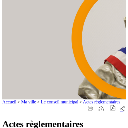
Accueil
>
Ma ville
>
Le conseil municipal
>
Actes règlementaires
Part
Imprimer
Générer
sur
cette
le
les
page
flux
Actes règlementaires
rése
RSS
soci