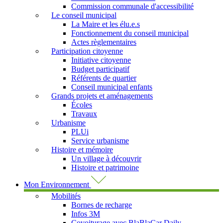
Commission communale d'accessibilité
Le conseil municipal
La Maire et les élu.e.s
Fonctionnement du conseil municipal
Actes règlementaires
Participation citoyenne
Initiative citoyenne
Budget participatif
Référents de quartier
Conseil municipal enfants
Grands projets et aménagements
Écoles
Travaux
Urbanisme
PLUi
Service urbanisme
Histoire et mémoire
Un village à découvrir
Histoire et patrimoine
Mon Environnement
Mobilités
Bornes de recharge
Infos 3M
Covoiturage avec BlaBlaCar Daily