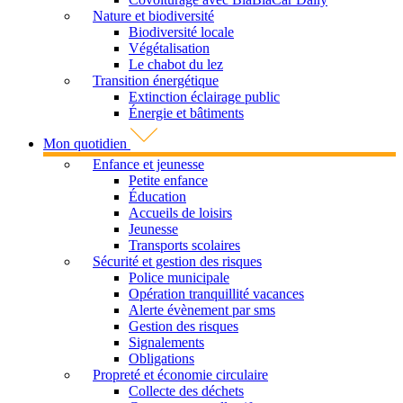
Nature et biodiversité
Biodiversité locale
Végétalisation
Le chabot du lez
Transition énergétique
Extinction éclairage public
Énergie et bâtiments
Mon quotidien
Enfance et jeunesse
Petite enfance
Éducation
Accueils de loisirs
Jeunesse
Transports scolaires
Sécurité et gestion des risques
Police municipale
Opération tranquillité vacances
Alerte évènement par sms
Gestion des risques
Signalements
Obligations
Propreté et économie circulaire
Collecte des déchets