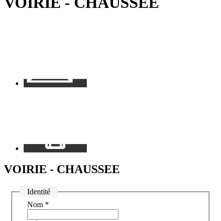
VOIRIE - CHAUSSEE
RSS
soci
Contact
Mon
espace
VOIRIE - CHAUSSEE
Identité
Nom
*