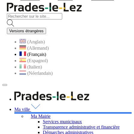
Visiter la page accueil du s
Versions étrangères
(Anglais)
(Allemand)
(Français)
(Espagnol)
(Italien)
(Néerlandais)
MENU
PRINCIPAL
Visiter la page accueil 
Ma ville
Ma Mairie
Services municipaux
Transparence administrative et financière
Démarches administratives