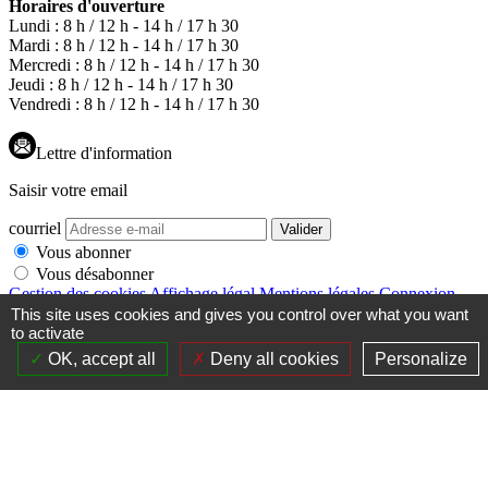
Horaires d'ouverture
Lundi : 8 h / 12 h - 14 h / 17 h 30
Mardi : 8 h / 12 h - 14 h / 17 h 30
Mercredi : 8 h / 12 h - 14 h / 17 h 30
Jeudi : 8 h / 12 h - 14 h / 17 h 30
Vendredi : 8 h / 12 h - 14 h / 17 h 30
Lettre d'information
Saisir votre email
courriel
Valider
Vous abonner
Vous désabonner
Gestion des cookies
Affichage légal
Mentions légales
Connexion
Contribuer
Plan de site
Accessibilité : partiellement conforme
This site uses cookies and gives you control over what you want
Façonné par
to activate
Remonter
OK, accept all
Deny all cookies
Personalize
en
haut
du
site