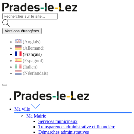
Visiter la page accueil du site
Versions étrangères
(Anglais)
(Allemand)
(Français)
(Espagnol)
(Italien)
(Néerlandais)
MENU
PRINCIPAL
Visiter la page accueil 
Ma ville
Ma Mairie
Services municipaux
Transparence administrative et financière
Démarches administratives