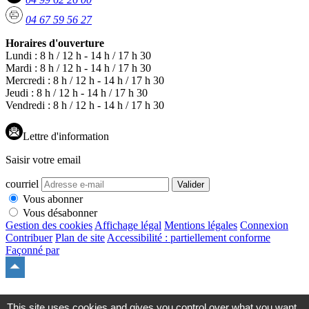
04 67 59 56 27
Horaires d'ouverture
Lundi : 8 h / 12 h - 14 h / 17 h 30
Mardi : 8 h / 12 h - 14 h / 17 h 30
Mercredi : 8 h / 12 h - 14 h / 17 h 30
Jeudi : 8 h / 12 h - 14 h / 17 h 30
Vendredi : 8 h / 12 h - 14 h / 17 h 30
Lettre d'information
Saisir votre email
courriel
Valider
Vous abonner
Vous désabonner
Gestion des cookies
Affichage légal
Mentions légales
Connexion
Contribuer
Plan de site
Accessibilité : partiellement conforme
Façonné par
Remonter
en
haut
du
This site uses cookies and gives you control over what you want