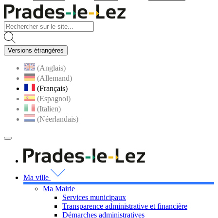
Visiter la page accueil du site
Versions étrangères
(Anglais)
(Allemand)
(Français)
(Espagnol)
(Italien)
(Néerlandais)
MENU
PRINCIPAL
Visiter la page accueil 
Ma ville
Ma Mairie
Services municipaux
Transparence administrative et financière
Démarches administratives