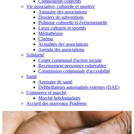
Composteurs collectifs
Vie associative, culturelle et sportive
Annuaire des associations
Dossiers de subventions
Politique culturelle et évènementielle
Lieux culturels et sportifs
Médiathèque
Cinéma
Actualités des associations
Agenda des associations
Solidarité
Centre communal d'action sociale
Recensement personnes vulnérables
Commission communale d'accesibilité
Santé
Annuaire de santé
Défibrillateurs automatisés externes (DAE)
Commerce et marché
Marché hebdomadaire
Accueil des nouveaux Pradéens