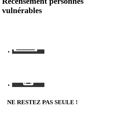
Recensement personnes
RSS
soci
vulnérables
Contact
Mon
espace
NE RESTEZ PAS SEULE !