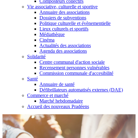
Composteurs collectifs
Vie associative, culturelle et sportive
Annuaire des associations
Dossiers de subventions
Politique culturelle et évènementielle
Lieux culturels et sportifs
Médiathèque
Cinéma
Actualités des associations
Agenda des associations
Solidarité
Centre communal d'action sociale
Recensement personnes vulnérables
Commission communale d'accesibilité
Santé
Annuaire de santé
Défibrillateurs automatisés externes (DAE)
Commerce et marché
Marché hebdomadaire
Accueil des nouveaux Pradéens