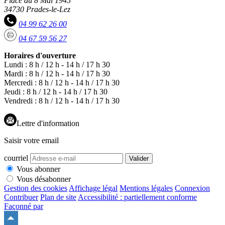
Place du 8 Mai 1945
34730 Prades-le-Lez
04 99 62 26 00
04 67 59 56 27
Horaires d'ouverture
Lundi : 8 h / 12 h - 14 h / 17 h 30
Mardi : 8 h / 12 h - 14 h / 17 h 30
Mercredi : 8 h / 12 h - 14 h / 17 h 30
Jeudi : 8 h / 12 h - 14 h / 17 h 30
Vendredi : 8 h / 12 h - 14 h / 17 h 30
Lettre d'information
Saisir votre email
courriel
Valider
Vous abonner
Vous désabonner
Gestion des cookies
Affichage légal
Mentions légales
Connexion
Contribuer
Plan de site
Accessibilité : partiellement conforme
Façonné par
Remonter
en