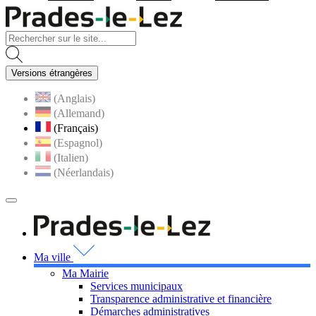
Visiter la page accueil du site
Versions étrangères
(Anglais)
(Allemand)
(Français)
(Espagnol)
(Italien)
(Néerlandais)
MENU
PRINCIPAL
Visiter la page accueil 
Ma ville
Ma Mairie
Services municipaux
Transparence administrative et financière
Démarches administratives