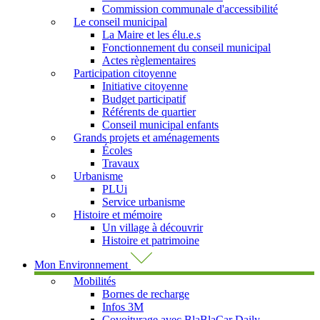
Commission communale d'accessibilité
Le conseil municipal
La Maire et les élu.e.s
Fonctionnement du conseil municipal
Actes règlementaires
Participation citoyenne
Initiative citoyenne
Budget participatif
Référents de quartier
Conseil municipal enfants
Grands projets et aménagements
Écoles
Travaux
Urbanisme
PLUi
Service urbanisme
Histoire et mémoire
Un village à découvrir
Histoire et patrimoine
Mon Environnement
Mobilités
Bornes de recharge
Infos 3M
Covoiturage avec BlaBlaCar Daily