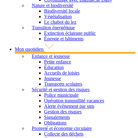
Nature et biodiversité
Biodiversité locale
Végétalisation
Le chabot du lez
Transition énergétique
Extinction éclairage public
Énergie et bâtiments
Mon quotidien
Enfance et jeunesse
Petite enfance
Éducation
Accueils de loisirs
Jeunesse
Transports scolaires
Sécurité et gestion des risques
Police municipale
Opération tranquillité vacances
Alerte évènement par sms
Gestion des risques
Signalements
Obligations
Propreté et économie circulaire
Collecte des déchets