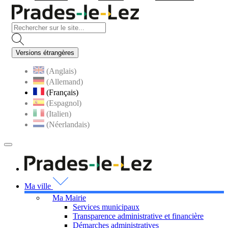
Visiter la page accueil du s
Versions étrangères
(Anglais)
(Allemand)
(Français)
(Espagnol)
(Italien)
(Néerlandais)
MENU
PRINCIPAL
Visiter la page accueil 
Ma ville
Ma Mairie
Services municipaux
Transparence administrative et financière
Démarches administratives