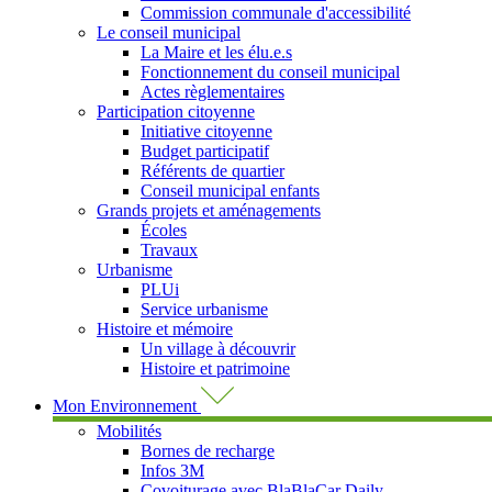
Commission communale d'accessibilité
Le conseil municipal
La Maire et les élu.e.s
Fonctionnement du conseil municipal
Actes règlementaires
Participation citoyenne
Initiative citoyenne
Budget participatif
Référents de quartier
Conseil municipal enfants
Grands projets et aménagements
Écoles
Travaux
Urbanisme
PLUi
Service urbanisme
Histoire et mémoire
Un village à découvrir
Histoire et patrimoine
Mon Environnement
Mobilités
Bornes de recharge
Infos 3M
Covoiturage avec BlaBlaCar Daily