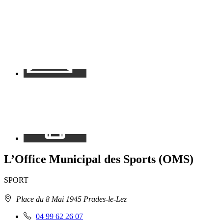
Contact
Mon
espace
L’Office Municipal des Sports (OMS)
SPORT
Adresse
Place du 8 Mai 1945 Prades-le-Lez
:
Téléphone
04 99 62 26 07