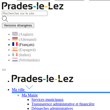
Visiter la page accueil du site
Versions étrangères
(Anglais)
(Allemand)
(Français)
(Espagnol)
(Italien)
(Néerlandais)
MENU
PRINCIPAL
Visiter la page accueil 
Ma ville
Ma Mairie
Services municipaux
Transparence administrative et financière
Démarches administratives