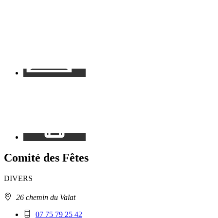
Contact
Mon
espace
Comité des Fêtes
DIVERS
Adresse
26 chemin du Valat
:
Téléphone
07 75 79 25 42