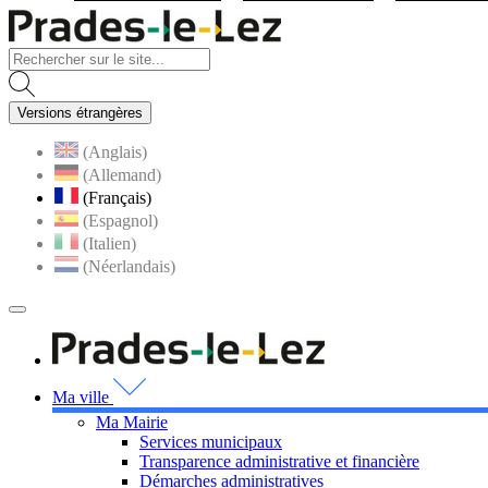
Visiter la page accueil du site
Versions étrangères
(Anglais)
(Allemand)
(Français)
(Espagnol)
(Italien)
(Néerlandais)
MENU
PRINCIPAL
Visiter la page accueil 
Ma ville
Ma Mairie
Services municipaux
Transparence administrative et financière
Démarches administratives