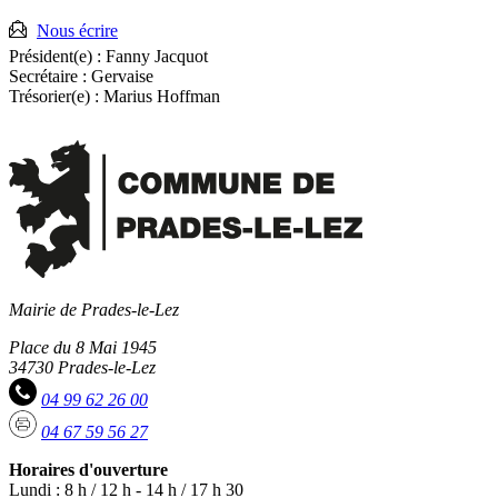
mobile
:
Nous écrire
Président(e) :
Fanny Jacquot
Secrétaire :
Gervaise
Trésorier(e) :
Marius Hoffman
Mairie de Prades-le-Lez
Place du 8 Mai 1945
34730 Prades-le-Lez
04 99 62 26 00
04 67 59 56 27
Horaires d'ouverture
Lundi : 8 h / 12 h - 14 h / 17 h 30