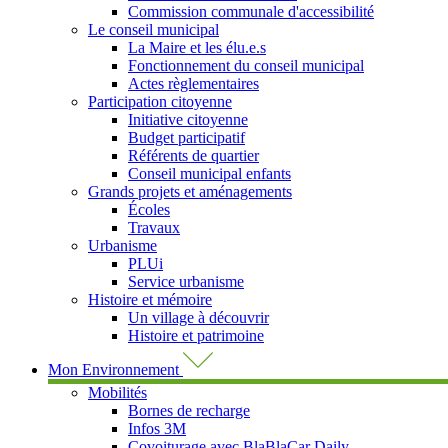
Commission communale d'accessibilité
Le conseil municipal
La Maire et les élu.e.s
Fonctionnement du conseil municipal
Actes règlementaires
Participation citoyenne
Initiative citoyenne
Budget participatif
Référents de quartier
Conseil municipal enfants
Grands projets et aménagements
Écoles
Travaux
Urbanisme
PLUi
Service urbanisme
Histoire et mémoire
Un village à découvrir
Histoire et patrimoine
Mon Environnement
Mobilités
Bornes de recharge
Infos 3M
Covoiturage avec BlaBlaCar Daily