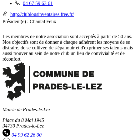
Téléphone
04 67 59 63 61
fixe
:
http://clublousinventaires.free.fr/
Président(e) :
Chantal Felix
Les membres de notre association sont acceptés à partir de 50 ans.
Nos objectifs sont de donner à chaque adhérent les moyens de se
distraire, de se cultiver, de s'épanouir et d'exprimer ses talents mais
aussi trouver au sein de notre club un lieu de convivialité et de
réconfort.
Mairie de Prades-le-Lez
Place du 8 Mai 1945
34730 Prades-le-Lez
04 99 62 26 00