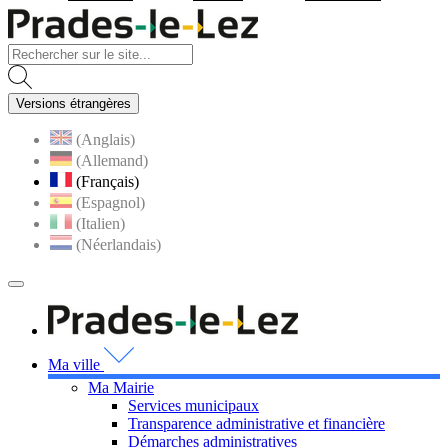
Visiter la page accueil du site
Versions étrangères
(Anglais)
(Allemand)
(Français)
(Espagnol)
(Italien)
(Néerlandais)
MENU
PRINCIPAL
Visiter la page accueil 
Ma ville
Ma Mairie
Services municipaux
Transparence administrative et financière
Démarches administratives