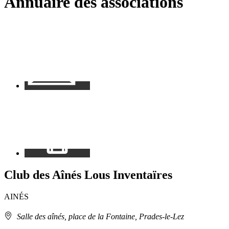
Annuaire des associations
RSS
soci
Contact
Mon
espace
Club des Aînés Lous Inventaïres
AINÉS
Adresse
Salle des aînés, place de la Fontaine, Prades-le-Lez
: