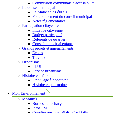
Commission communale d'accessibilité
Le conseil municipal
La Maire et les élu.e.s
Fonctionnement du conseil municipal
Actes règlementaires
Participation citoyenne
Initiative citoyenne
Budget participatif
Référents de quartier
Conseil municipal enfants
Grands projets et aménagements
Écoles
Travaux
Urbanisme
PLUi
Service urbanisme
Histoire et mémoire
Un village à découvrir
Histoire et patrimoine
Mon Environnement
Mobilités
Bornes de recharge
Infos 3M
Covoiturage avec BlaBlaCar Daily