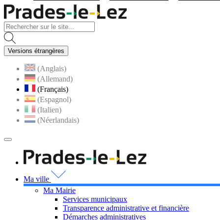
Visiter la page accueil du site
Versions étrangères
(Anglais)
(Allemand)
(Français)
(Espagnol)
(Italien)
(Néerlandais)
MENU
PRINCIPAL
Visiter la page accueil 
Ma ville
Ma Mairie
Services municipaux
Transparence administrative et financière
Démarches administratives