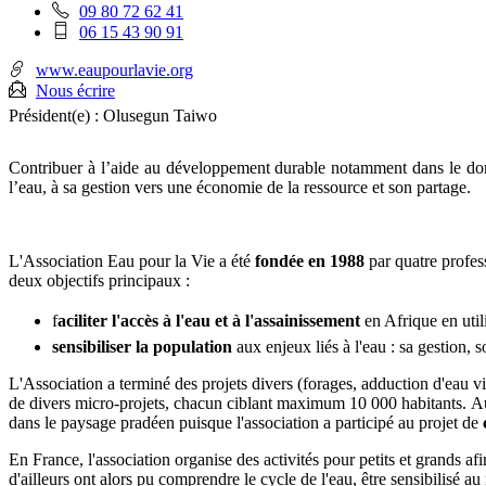
Téléphone
09 80 72 62 41
fixe
Téléphone
06 15 43 90 91
:
mobile
:
www.eaupourlavie.org
Nous écrire
Président(e) :
Olusegun Taiwo
Contribuer à l’aide au développement durable notamment dans le doma
l’eau, à sa gestion vers une économie de la ressource et son partage.
L'Association Eau pour la Vie a été
fondée en 1988
par quatre profess
deux objectifs principaux :
f
aciliter l'accès à l'eau et à l'assainissement
en Afrique en util
sensibiliser
la population
aux enjeux liés à l'eau : sa gestion,
L'Association a terminé des projets divers (forages, adduction d'eau vil
de divers micro-projets, chacun ciblant maximum 10 000 habitants. A
dans le paysage pradéen puisque l'association a participé au projet de
En France, l'association organise des activités pour petits et grands afin
d'ailleurs ont alors pu comprendre le cycle de l'eau, être sensibilisé a