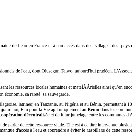
ine de l’eau en France et à son accès dans des villages des pays éme
ionnels de l'eau, dont Olusegun Taiwo, aujourd'hui pradéen. L'Association
isant les ressources locales humaines et mateÌÂÂrielles ainsi qu’en enc
 son économie, sa rareté, sa sauvegarde.
lageoise, latrines) en Tanzanie, au Nigéria et au Bénin, permettant à 100
ujourd'hui, Eau pour la Vie agit uniquement au
Bénin
dans les commune
coopération décentralisée
et de futur jumelage entre les communes d'
 de parler de cette ressource vitale. Elle est à ce titre intervenue plusieur
u manque d'accès à l'eau et apprendre à éviter le gaspillage de cette ress