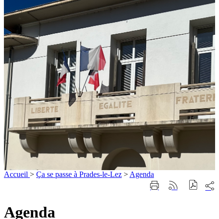
Accueil
>
Ça se passe à Prades-le-Lez
>
Agenda
Part
Imprimer
Générer
sur
cette
le
les
page
flux
Agenda
rése
RSS
soci