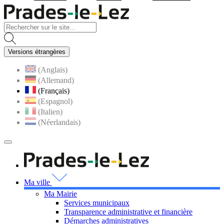
Visiter la page accueil du site
Versions étrangères
(Anglais)
(Allemand)
(Français)
(Espagnol)
(Italien)
(Néerlandais)
MENU
PRINCIPAL
Visiter la page accueil 
Ma ville
Ma Mairie
Services municipaux
Transparence administrative et financière
Démarches administratives