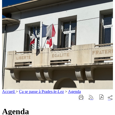
Accueil
>
Ça se passe à Prades-le-Lez
>
Agenda
Part
Imprimer
Générer
sur
cette
le
les
page
flux
Agenda
rése
RSS
soci