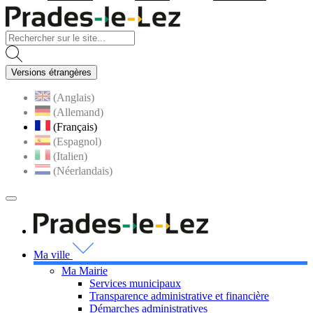
Visiter la page accueil du site
Versions étrangères
(Anglais)
(Allemand)
(Français)
(Espagnol)
(Italien)
(Néerlandais)
MENU
PRINCIPAL
Visiter la page accueil 
Ma ville
Ma Mairie
Services municipaux
Transparence administrative et financière
Démarches administratives