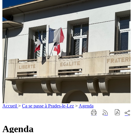
Accueil
>
Ça se passe à Prades-le-Lez
>
Agenda
Part
Imprimer
Générer
sur
cette
le
les
page
flux
Agenda
rése
RSS
soci