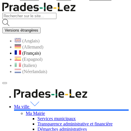
Visiter la page accueil du site
Versions étrangères
(Anglais)
(Allemand)
(Français)
(Espagnol)
(Italien)
(Néerlandais)
MENU
PRINCIPAL
Visiter la page accueil 
Ma ville
Ma Mairie
Services municipaux
Transparence administrative et financière
Démarches administratives