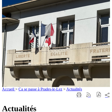
Accueil
>
Ça se passe à Prades-le-Lez
>
Actualités
Part
Imprimer
Générer
sur
cette
le
les
page
flux
Actualités
rése
RSS
soci