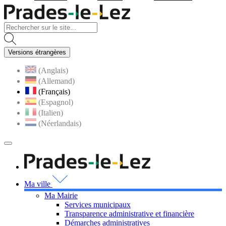
Visiter la page accueil du site
Versions étrangères
(Anglais)
(Allemand)
(Français)
(Espagnol)
(Italien)
(Néerlandais)
MENU
PRINCIPAL
Visiter la page accueil 
Ma ville
Ma Mairie
Services municipaux
Transparence administrative et financière
Démarches administratives