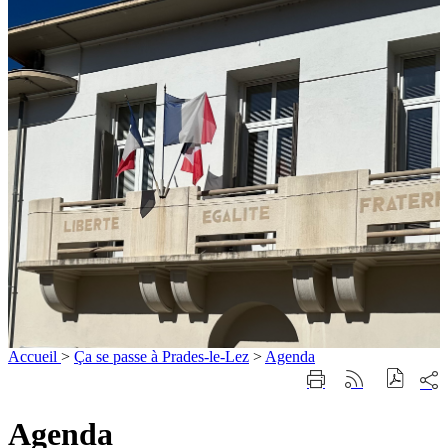
Accueil
>
Ça se passe à Prades-le-Lez
>
Agenda
Part
Imprimer
Générer
sur
cette
le
les
page
flux
Agenda
rése
RSS
soci