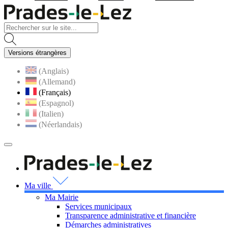
Visiter la page accueil du site
Versions étrangères
(Anglais)
(Allemand)
(Français)
(Espagnol)
(Italien)
(Néerlandais)
MENU
PRINCIPAL
Visiter la page accueil 
Ma ville
Ma Mairie
Services municipaux
Transparence administrative et financière
Démarches administratives