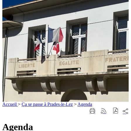
Accueil
>
Ça se passe à Prades-le-Lez
>
Agenda
Part
Imprimer
Générer
sur
cette
le
les
page
flux
Agenda
rése
RSS
soci