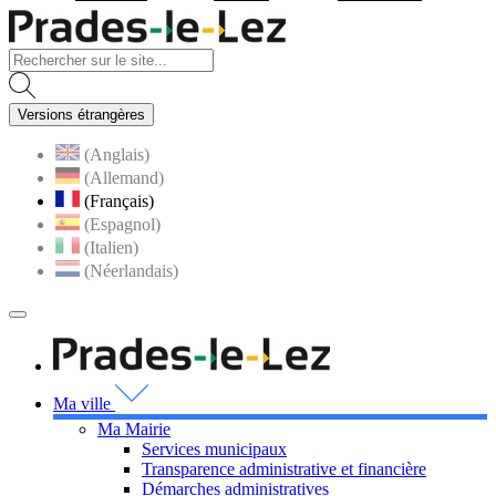
Visiter la page accueil du site
Versions étrangères
(Anglais)
(Allemand)
(Français)
(Espagnol)
(Italien)
(Néerlandais)
MENU
PRINCIPAL
Visiter la page accueil 
Ma ville
Ma Mairie
Services municipaux
Transparence administrative et financière
Démarches administratives