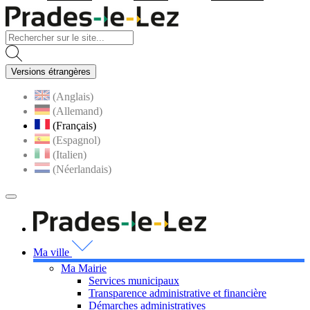
Visiter la page accueil du site
Versions étrangères
(Anglais)
(Allemand)
(Français)
(Espagnol)
(Italien)
(Néerlandais)
MENU
PRINCIPAL
Visiter la page accueil 
Ma ville
Ma Mairie
Services municipaux
Transparence administrative et financière
Démarches administratives