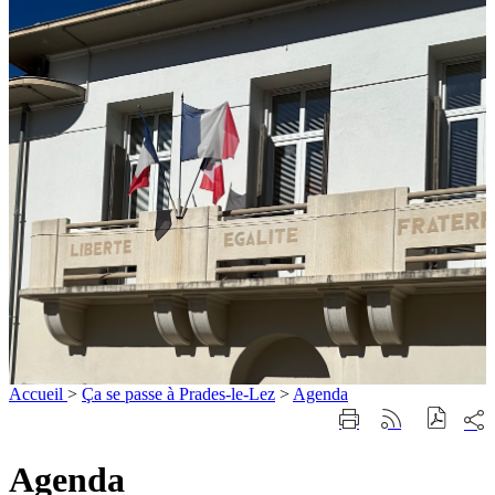
Accueil
>
Ça se passe à Prades-le-Lez
>
Agenda
Part
Imprimer
Générer
sur
cette
le
les
page
flux
Agenda
rése
RSS
soci